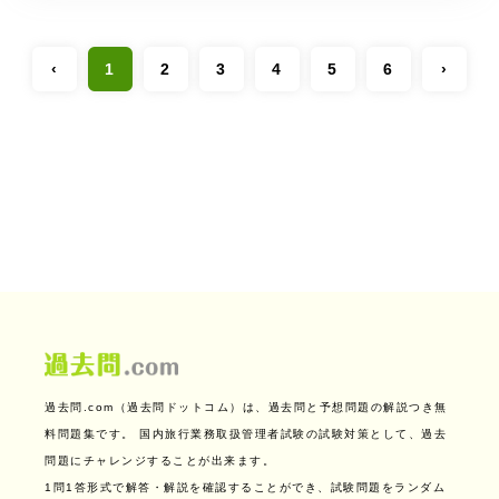
‹
1
2
3
4
5
6
›
過去問.com（過去問ドットコム）は、過去問と予想問題の解説つき無
料問題集です。
国内旅行業務取扱管理者試験の試験対策として、過去
問題にチャレンジすることが出来ます。
1問1答形式で解答・解説を確認することができ、試験問題をランダム